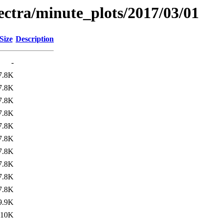
pectra/minute_plots/2017/03/01
Size
Description
-
7.8K
7.8K
7.8K
7.8K
7.8K
7.8K
7.8K
7.8K
7.8K
7.8K
9.9K
10K