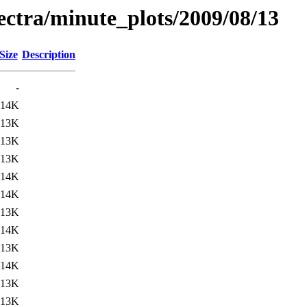
pectra/minute_plots/2009/08/13
Size
Description
-
14K
13K
13K
13K
14K
14K
13K
14K
13K
14K
13K
13K