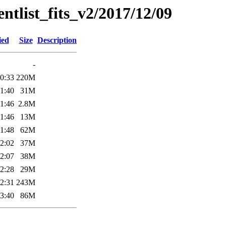
entlist_fits_v2/2017/12/09
ied
Size
Description
-
0:33
220M
1:40
31M
1:46
2.8M
1:46
13M
1:48
62M
2:02
37M
2:07
38M
2:28
29M
2:31
243M
3:40
86M