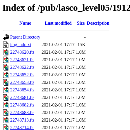
Index of /pub/lasco_level05/191
Name
Last modified
Size
Description
Parent Directory
-
img_hdr.txt
2021-02-01 17:17
15K
22748620.fts
2021-02-01 17:17
1.0M
22748621.fts
2021-02-01 17:17
1.0M
22748622.fts
2021-02-01 17:17
1.0M
22748652.fts
2021-02-01 17:17
1.0M
22748653.fts
2021-02-01 17:17
1.0M
22748654.fts
2021-02-01 17:17
1.0M
22748681.fts
2021-02-01 17:17
1.0M
22748682.fts
2021-02-01 17:17
1.0M
22748683.fts
2021-02-01 17:17
1.0M
22748713.fts
2021-02-01 17:17
1.0M
22748714.fts
2021-02-01 17:17
1.0M