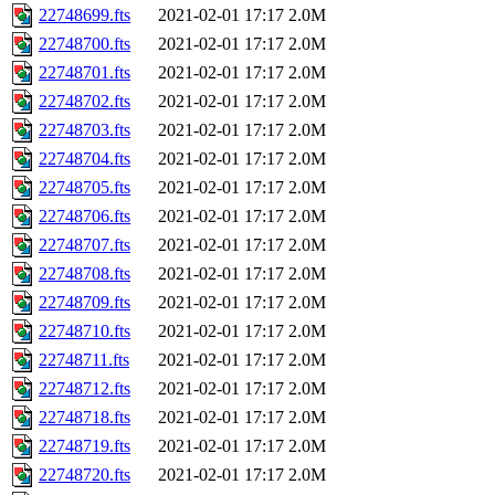
22748699.fts
2021-02-01 17:17
2.0M
22748700.fts
2021-02-01 17:17
2.0M
22748701.fts
2021-02-01 17:17
2.0M
22748702.fts
2021-02-01 17:17
2.0M
22748703.fts
2021-02-01 17:17
2.0M
22748704.fts
2021-02-01 17:17
2.0M
22748705.fts
2021-02-01 17:17
2.0M
22748706.fts
2021-02-01 17:17
2.0M
22748707.fts
2021-02-01 17:17
2.0M
22748708.fts
2021-02-01 17:17
2.0M
22748709.fts
2021-02-01 17:17
2.0M
22748710.fts
2021-02-01 17:17
2.0M
22748711.fts
2021-02-01 17:17
2.0M
22748712.fts
2021-02-01 17:17
2.0M
22748718.fts
2021-02-01 17:17
2.0M
22748719.fts
2021-02-01 17:17
2.0M
22748720.fts
2021-02-01 17:17
2.0M