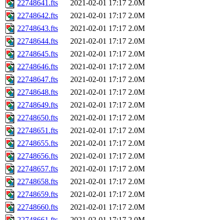
22748641.fts
2021-02-01 17:17
2.0M
22748642.fts
2021-02-01 17:17
2.0M
22748643.fts
2021-02-01 17:17
2.0M
22748644.fts
2021-02-01 17:17
2.0M
22748645.fts
2021-02-01 17:17
2.0M
22748646.fts
2021-02-01 17:17
2.0M
22748647.fts
2021-02-01 17:17
2.0M
22748648.fts
2021-02-01 17:17
2.0M
22748649.fts
2021-02-01 17:17
2.0M
22748650.fts
2021-02-01 17:17
2.0M
22748651.fts
2021-02-01 17:17
2.0M
22748655.fts
2021-02-01 17:17
2.0M
22748656.fts
2021-02-01 17:17
2.0M
22748657.fts
2021-02-01 17:17
2.0M
22748658.fts
2021-02-01 17:17
2.0M
22748659.fts
2021-02-01 17:17
2.0M
22748660.fts
2021-02-01 17:17
2.0M
22748661.fts
2021-02-01 17:17
2.0M