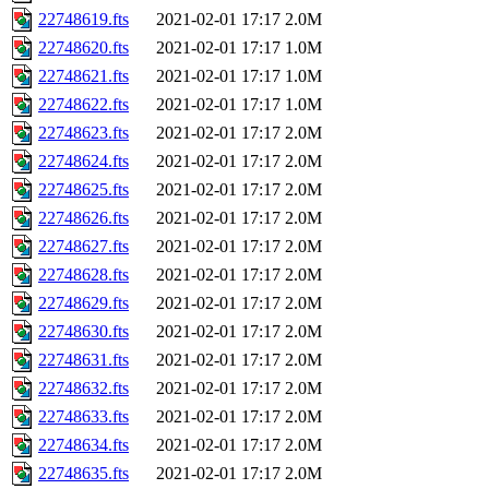
22748619.fts
2021-02-01 17:17
2.0M
22748620.fts
2021-02-01 17:17
1.0M
22748621.fts
2021-02-01 17:17
1.0M
22748622.fts
2021-02-01 17:17
1.0M
22748623.fts
2021-02-01 17:17
2.0M
22748624.fts
2021-02-01 17:17
2.0M
22748625.fts
2021-02-01 17:17
2.0M
22748626.fts
2021-02-01 17:17
2.0M
22748627.fts
2021-02-01 17:17
2.0M
22748628.fts
2021-02-01 17:17
2.0M
22748629.fts
2021-02-01 17:17
2.0M
22748630.fts
2021-02-01 17:17
2.0M
22748631.fts
2021-02-01 17:17
2.0M
22748632.fts
2021-02-01 17:17
2.0M
22748633.fts
2021-02-01 17:17
2.0M
22748634.fts
2021-02-01 17:17
2.0M
22748635.fts
2021-02-01 17:17
2.0M