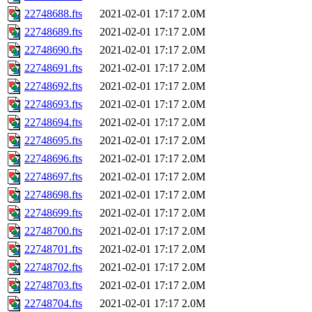
22748688.fts
2021-02-01 17:17
2.0M
22748689.fts
2021-02-01 17:17
2.0M
22748690.fts
2021-02-01 17:17
2.0M
22748691.fts
2021-02-01 17:17
2.0M
22748692.fts
2021-02-01 17:17
2.0M
22748693.fts
2021-02-01 17:17
2.0M
22748694.fts
2021-02-01 17:17
2.0M
22748695.fts
2021-02-01 17:17
2.0M
22748696.fts
2021-02-01 17:17
2.0M
22748697.fts
2021-02-01 17:17
2.0M
22748698.fts
2021-02-01 17:17
2.0M
22748699.fts
2021-02-01 17:17
2.0M
22748700.fts
2021-02-01 17:17
2.0M
22748701.fts
2021-02-01 17:17
2.0M
22748702.fts
2021-02-01 17:17
2.0M
22748703.fts
2021-02-01 17:17
2.0M
22748704.fts
2021-02-01 17:17
2.0M