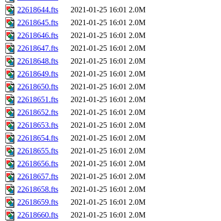
22618644.fts
2021-01-25 16:01
2.0M
22618645.fts
2021-01-25 16:01
2.0M
22618646.fts
2021-01-25 16:01
2.0M
22618647.fts
2021-01-25 16:01
2.0M
22618648.fts
2021-01-25 16:01
2.0M
22618649.fts
2021-01-25 16:01
2.0M
22618650.fts
2021-01-25 16:01
2.0M
22618651.fts
2021-01-25 16:01
2.0M
22618652.fts
2021-01-25 16:01
2.0M
22618653.fts
2021-01-25 16:01
2.0M
22618654.fts
2021-01-25 16:01
2.0M
22618655.fts
2021-01-25 16:01
2.0M
22618656.fts
2021-01-25 16:01
2.0M
22618657.fts
2021-01-25 16:01
2.0M
22618658.fts
2021-01-25 16:01
2.0M
22618659.fts
2021-01-25 16:01
2.0M
22618660.fts
2021-01-25 16:01
2.0M