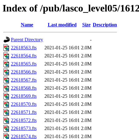
Index of /pub/lasco_level05/161
Name
Last modified
Size
Description
Parent Directory
-
22618563.fts
2021-01-25 16:01
2.0M
22618564.fts
2021-01-25 16:01
2.0M
22618565.fts
2021-01-25 16:01
2.0M
22618566.fts
2021-01-25 16:01
2.0M
22618567.fts
2021-01-25 16:01
2.0M
22618568.fts
2021-01-25 16:01
2.0M
22618569.fts
2021-01-25 16:01
2.0M
22618570.fts
2021-01-25 16:01
2.0M
22618571.fts
2021-01-25 16:01
2.0M
22618572.fts
2021-01-25 16:01
2.0M
22618573.fts
2021-01-25 16:01
2.0M
22618574.fts
2021-01-25 16:01
2.0M