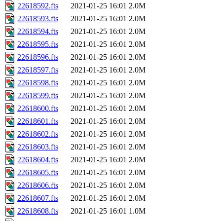
22618592.fts
2021-01-25 16:01
2.0M
22618593.fts
2021-01-25 16:01
2.0M
22618594.fts
2021-01-25 16:01
2.0M
22618595.fts
2021-01-25 16:01
2.0M
22618596.fts
2021-01-25 16:01
2.0M
22618597.fts
2021-01-25 16:01
2.0M
22618598.fts
2021-01-25 16:01
2.0M
22618599.fts
2021-01-25 16:01
2.0M
22618600.fts
2021-01-25 16:01
2.0M
22618601.fts
2021-01-25 16:01
2.0M
22618602.fts
2021-01-25 16:01
2.0M
22618603.fts
2021-01-25 16:01
2.0M
22618604.fts
2021-01-25 16:01
2.0M
22618605.fts
2021-01-25 16:01
2.0M
22618606.fts
2021-01-25 16:01
2.0M
22618607.fts
2021-01-25 16:01
2.0M
22618608.fts
2021-01-25 16:01
1.0M