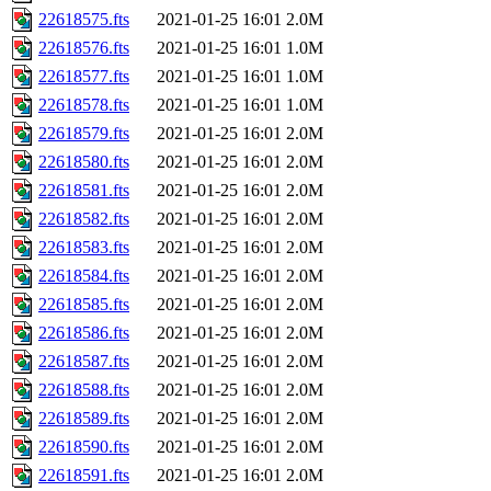
22618575.fts
2021-01-25 16:01
2.0M
22618576.fts
2021-01-25 16:01
1.0M
22618577.fts
2021-01-25 16:01
1.0M
22618578.fts
2021-01-25 16:01
1.0M
22618579.fts
2021-01-25 16:01
2.0M
22618580.fts
2021-01-25 16:01
2.0M
22618581.fts
2021-01-25 16:01
2.0M
22618582.fts
2021-01-25 16:01
2.0M
22618583.fts
2021-01-25 16:01
2.0M
22618584.fts
2021-01-25 16:01
2.0M
22618585.fts
2021-01-25 16:01
2.0M
22618586.fts
2021-01-25 16:01
2.0M
22618587.fts
2021-01-25 16:01
2.0M
22618588.fts
2021-01-25 16:01
2.0M
22618589.fts
2021-01-25 16:01
2.0M
22618590.fts
2021-01-25 16:01
2.0M
22618591.fts
2021-01-25 16:01
2.0M