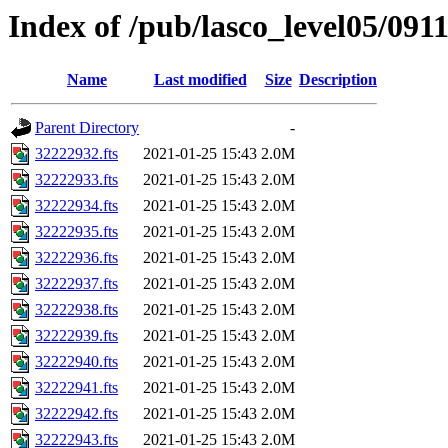
Index of /pub/lasco_level05/091
Name
Last modified
Size
Description
Parent Directory
-
32222932.fts
2021-01-25 15:43
2.0M
32222933.fts
2021-01-25 15:43
2.0M
32222934.fts
2021-01-25 15:43
2.0M
32222935.fts
2021-01-25 15:43
2.0M
32222936.fts
2021-01-25 15:43
2.0M
32222937.fts
2021-01-25 15:43
2.0M
32222938.fts
2021-01-25 15:43
2.0M
32222939.fts
2021-01-25 15:43
2.0M
32222940.fts
2021-01-25 15:43
2.0M
32222941.fts
2021-01-25 15:43
2.0M
32222942.fts
2021-01-25 15:43
2.0M
32222943.fts
2021-01-25 15:43
2.0M