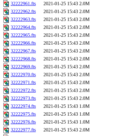
32222961.fts
2021-01-25 15:43
2.0M
32222962.fts
2021-01-25 15:43
2.0M
32222963.fts
2021-01-25 15:43
2.0M
32222964.fts
2021-01-25 15:43
2.0M
32222965.fts
2021-01-25 15:43
2.0M
32222966.fts
2021-01-25 15:43
2.0M
32222967.fts
2021-01-25 15:43
2.0M
32222968.fts
2021-01-25 15:43
2.0M
32222969.fts
2021-01-25 15:43
2.0M
32222970.fts
2021-01-25 15:43
2.0M
32222971.fts
2021-01-25 15:43
2.0M
32222972.fts
2021-01-25 15:43
2.0M
32222973.fts
2021-01-25 15:43
2.0M
32222974.fts
2021-01-25 15:43
1.0M
32222975.fts
2021-01-25 15:43
1.0M
32222976.fts
2021-01-25 15:43
1.0M
32222977.fts
2021-01-25 15:43
2.0M